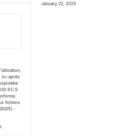
January 22, 2025
utilisation,
 (ci-après
exploitée
830 R.C.S
conforme
ux fichiers
 (RGPD -
e.