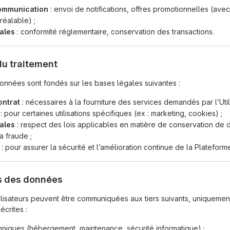
communication
: envoi de notifications, offres promotionnelles (avec
éalable) ;
gales
: conformité réglementaire, conservation des transactions.
du traitement
onnées sont fondés sur les bases légales suivantes :
ontrat
: nécessaires à la fourniture des services demandés par l’Utili
: pour certaines utilisations spécifiques (ex : marketing, cookies) ;
gales
: respect des lois applicables en matière de conservation de
a fraude ;
: pour assurer la sécurité et l’amélioration continue de la Plateform
es des données
lisateurs peuvent être communiquées aux tiers suivants, uniquemen
écrites :
chniques (hébergement, maintenance, sécurité informatique) ;