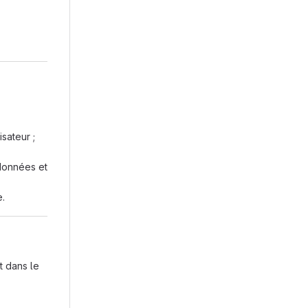
sateur ;
 données et
e.
t dans le