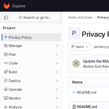
Skip to content
Explore
GitLab
Primary navigation
Search or go to…
Abdou Aziz Kane
Privacy
Project
P
Privacy 
P
Privacy Policy
Manage
main
privacy-
Plan
Update file R
Code
Abdou Aziz Kan
Build
Deploy
Name
Operate
README.md
Monitor
README.md
Analyze