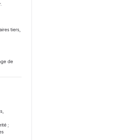
.
ires tiers,
tage de
s,
ité ;
es