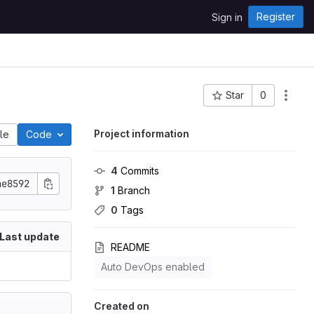
Register
Sign in
Star
0
Project ID: 65
Project information
ile
Code
4
 Commits
ae8592
1
 Branch
0
 Tags
Last update
README
Auto DevOps enabled
Created on