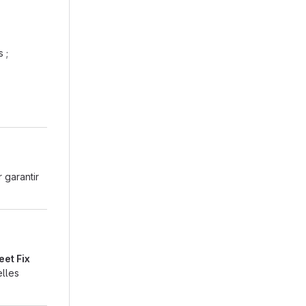
 ;
 garantir
eet Fix
elles