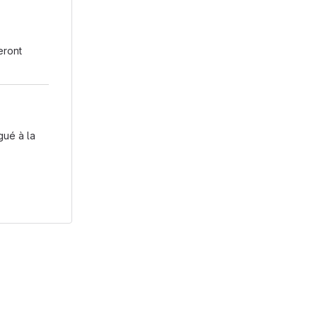
eront
gué à la