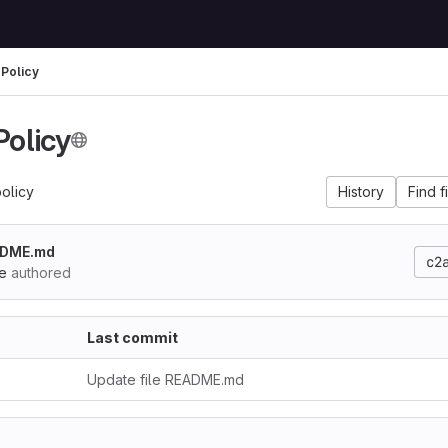
 Policy
Policy
policy
History
Find f
EADME.md
c2
e
authored
Last commit
Update file README.md