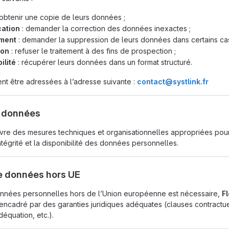
 obtenir une copie de leurs données ;
cation
: demander la correction des données inexactes ;
ement
: demander la suppression de leurs données dans certains cas
ion
: refuser le traitement à des fins de prospection ;
ilité
: récupérer leurs données dans un format structuré.
t être adressées à l’adresse suivante :
contact@systlink.fr
s données
re des mesures techniques et organisationnelles appropriées pour
’intégrité et la disponibilité des données personnelles.
de données hors UE
données personnelles hors de l’Union européenne est nécessaire,
Fl
it encadré par des garanties juridiques adéquates (clauses contractu
déquation, etc.).