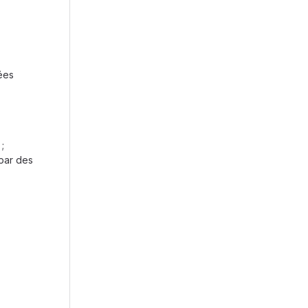
ées
;
par des