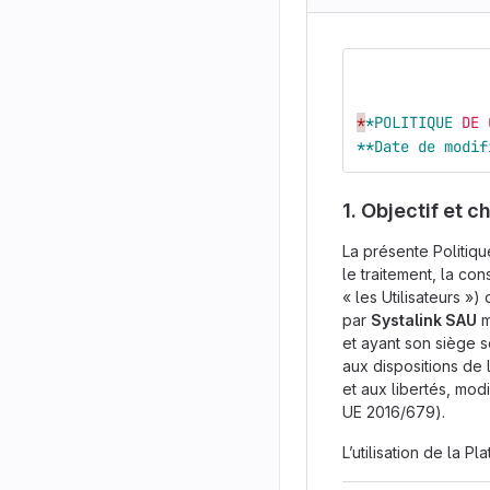
*
*POLITIQUE
DE 
**Date de modif
1. Objectif et 
La présente Politique
le traitement, la co
« les Utilisateurs »)
par
Systalink SAU
m
et ayant son siège s
aux dispositions de l
et aux libertés, mod
UE 2016/679).
L’utilisation de la P